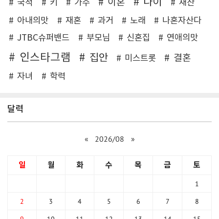
나이
이혼
국적
키
가수
재산
아내의맛
재혼
과거
노래
나혼자산다
JTBC슈퍼밴드
부모님
신혼집
연애의맛
인스타그램
집안
결혼
미스트롯
자녀
학력
달력
«
2026/08
»
일
월
화
수
목
금
토
1
2
3
4
5
6
7
8
9
10
11
12
13
14
15