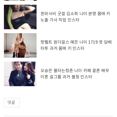
퀸와사비 굿걸 김소희 나이 본명 몸매 키
노출 가사 직업 인스타
핫펠트 원더걸스 예은 나이 1719 뜻 담배
타투 과거 몸매 키 인스타
오승은 불타는청춘 나이 카페 결혼 배우
이혼 걸그룹 과거 불청 인스타
댓글