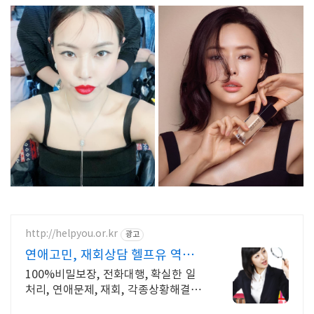
http://helpyou.or.kr
광고
연애고민, 재회상담 헬프유 역할
대행, 상황연출 전문업체
100%비밀보장, 전화대행, 확실한 일
처리, 연애문제, 재회, 각종상황해결전
문업체 사람의 도움이 필요할 때는 헬