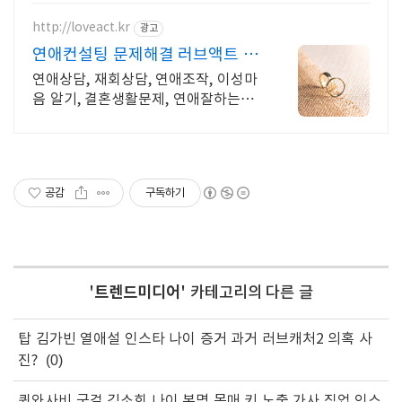
프유를 기억하세요. 어떤 상황이던 해
결이 가능합니다.
http://loveact.kr
광고
연애컨설팅 문제해결 러브액트 역
할대행운영 실전경험 충분
연애상담, 재회상담, 연애조작, 이성마
음 알기, 결혼생활문제, 연애잘하는법
다양한 상황 처리가능업체, 현실적으
로 도움이 되는 상담, 일단 문의부탁드
립니다.
공감
구독하기
'
트렌드미디어
' 카테고리의 다른 글
탑 김가빈 열애설 인스타 나이 증거 과거 러브캐처2 의혹 사
진?
(0)
퀸와사비 굿걸 김소희 나이 본명 몸매 키 노출 가사 직업 인스