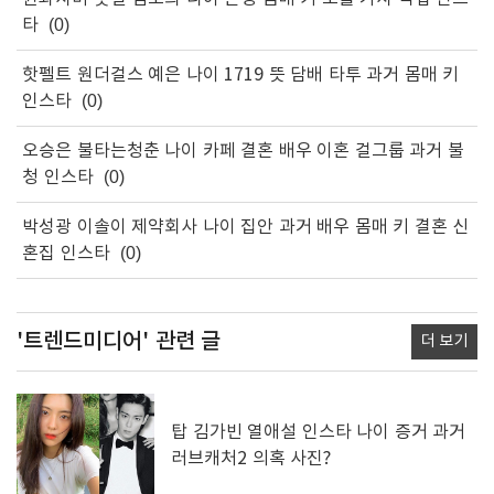
타
(0)
핫펠트 원더걸스 예은 나이 1719 뜻 담배 타투 과거 몸매 키
인스타
(0)
오승은 불타는청춘 나이 카페 결혼 배우 이혼 걸그룹 과거 불
청 인스타
(0)
박성광 이솔이 제약회사 나이 집안 과거 배우 몸매 키 결혼 신
혼집 인스타
(0)
'트렌드미디어'
관련 글
더 보기
탑 김가빈 열애설 인스타 나이 증거 과거
러브캐처2 의혹 사진?