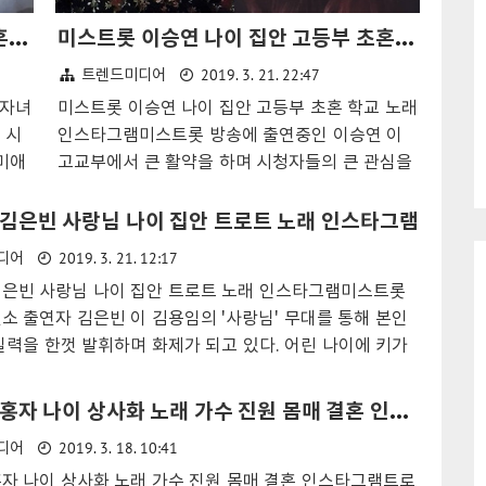
하유비 미스트롯 트로트 가수 나이 결혼 집안 자녀 마미부 노래
미스트롯 이승연 나이 집안 고등부 초혼 학교 노래 인스타그램
2019. 3. 21. 22:47
트렌드미디어
 자녀
미스트롯 이승연 나이 집안 고등부 초혼 학교 노래
 시
인스타그램미스트롯 방송에 출연중인 이승연 이
미애
고교부에서 큰 활약을 하며 시청자들의 큰 관심을
 맘마
한몸에 받고 있다. 신개념 트로트 오디션 미스트롯
 도전
은 TV조선을 통해 기획된 예능 프로그램으로
김은빈 사랑님 나이 집안 트로트 노래 인스타그램
미,
7080은 물론 5060의 마음까지 사로잡으며 돌풍
2019. 3. 21. 12:17
디어
어갔
을 일으키고 있다.미스트롯 출연진은 고등부를 비
은빈 사랑님 나이 집안 트로트 노래 인스타그램미스트롯
같이
롯하여 대학생부 현역부 등 다양한 연령층이 참가
소 출연자 김은빈 이 김용임의 '사랑님' 무대를 통해 본인
노력
하여 트로트 여왕이 되기 위한 경연을 펼치고 있
실력을 한껏 발휘하며 화제가 되고 있다. 어린 나이에 키가
지게
다.미스트롯 이승연 나이 집안 인스타 히든싱어미
사진에서 모습이 잘 안보였던 김은빈 은 무대에 서서 작지만
 가수
스트롯 예선 방송 당시 고등부 이승연 은 장윤정
을 보였다. 심사위원들의 귀여움 속에 떨리는 목소리로 자
 우
'초혼' 을 열창하며 가창력과 특유의 음색을 선보
미스트롯 홍자 나이 상사화 노래 가수 진원 몸매 결혼 인스타그램
며 긴장한 기색이 여력하였다.무대에서 전주가 시작되자
보이
이며 재능을 한껏 발휘하였다. 예선 무대 이후 심
2019. 3. 18. 10:41
디어
로 돌변하며 자신있는 모습으로 무대를 시작하여 반전 매
력을
사위원의 칭찬이 쏟아졌으며 추가합격의 기회도
였다.미스트롯 김은빈 나이 노래 집안 인스타그램미스트
자 나이 상사화 노래 가수 진원 몸매 결혼 인스타그램트로