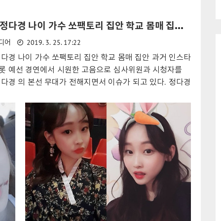
며 주현미 '정말 좋았네'를 열창하였다. 심사위원은 어려운
 과
우울증과 육아, 일을 병행하며 지쳤지만 가수의 꿈
한 김의영 을 걱정하는 모습을 보였으나 예선 무대에서 한
가 되
에 도전하고자 출연을 결심하게 되었다고 알렸자.
미스트롯 정다경 나이 가수 쏘팩토리 집안 학교 몸매 집안 과거 인스타그램
하트를 기록하였고, 극찬이 이어지며 올하트로 합격하였다.
수로
미스트롯 김유선 나이 마미부 결혼 집안 과거 예선
2019. 3. 25. 17:22
디어
대에 앞서 직업 을 떡볶이집 알바라고 밝혔으며 죠스떡볶
 앨
무대에서는 삶이 힘들었을때 본인을 위로해준 노
에서 노래하는 모습도 공개되었다. 이어 미스트롯에 집중하
다경 나이 가수 쏘팩토리 집안 학교 몸매 집안 과거 인스타
래 '뒤늦은 후회'로 호소력 충만한..
업 을 그만두고 방송에 참여하게 되었다고 한다. 미스트롯
롯 예선 경연에서 시원한 고음으로 심사위원과 시청자를
 직업 집안 학교 과거 성형 몸매 노래 직장부 떡볶이집 알
다경 의 본선 무대가 전해지면서 이슈가 되고 있다. 정다경
여한 김의영은 본선에 진출..
에서 절제된 한국무용에서 펼치지 못하는 끼를 보여주고 싶
개하였다. 무용을 할 때의 모습과는 정 반대의 무대로 '당신
노래를 선보였다.대학부 정다경 은 본선 무대에서 '민지대 트
9학번' 에 소속되어 리더 유민지 와 강승연, 이소윤, 강예슬
을 구성하여 본선연습을 진행하였다.정다경 미스트롯 나이
몸매 인스타 학교미스트롯 본선 에서 대학부 민지대 트로트
번 팀은 각자 개성을 살린 무대를 구성하며 심사위원을 사로
락자 후보에 들게되었다...