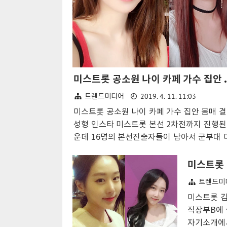
미스트롯 공소원 나이 
2019. 4. 11. 11:03
트렌드미디어
미스트롯 공소원 나이 카페 가수 집안 몸매 
성형 인스타 미스트롯 본선 2차전까지 진행된
운데 16명의 본선진출자들이 남아서 군부대 
을 이어가며 출연자 공소원에 대한 기대도 계
고 있다. 미스트롯 직장부로 참가한 공소원은
브카페 사장으로 본인의 직업을 공개하였으며
트렌드미
품 롱다리와 앵두입술로 자기소개를 하였다. 
미스트롯 김
원 카페 위치는 충청남도 홍성에 있다고 알려
직장부B에 
며 과거 너목보 4기 출연자로 가수 린편 방송
자기소개에서
얼굴을 알리며 화제가 된 기록이 남아있다. 