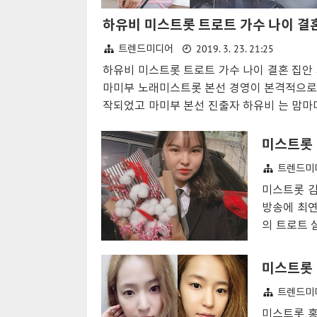
2019. 3. 23. 21:25
트렌드미디어
하유비 미스트롯 트로트 가수 나이 결혼 집안
마미부 노래미스트롯 본선 경영이 본격적으로
작되었고 마미부 본선 진출자 하유비 는 맘마
팀원으로 그 존재감을 다시 한번 입증하였다.
미애 는 사전게임을 통해 세미 트로트 장르에
미스트롯 
하게 되었으며 리더 정미애 를 비롯하여 안소
트렌드미
하유비, 김유선 이 함께 화끈한 무대를 만들
미스트롯 김
다.하유비 는 셀프캠을 통해 집안 에서 매일
방송에 최연
연습하는 모습을 공개하였으며 집안 에서도 
의 트로트 
하는 맘마미애 팀원의 무대의 진정성이 느껴
작아 단체 
되었다.미스트롯 하유비 나이 집안 결혼 노래
당당한 모습
미스트롯 본선에서 하유비 팀 맘마미애는 가수
기소개를 하
연이의 '우연히' 노래 와 함께 댄스 무대를 선
트렌드미
김은빈은 바
며 부담을 느꼇던 참가자들 모습과 상반된 실
력을 발산하
미스트롯 홍