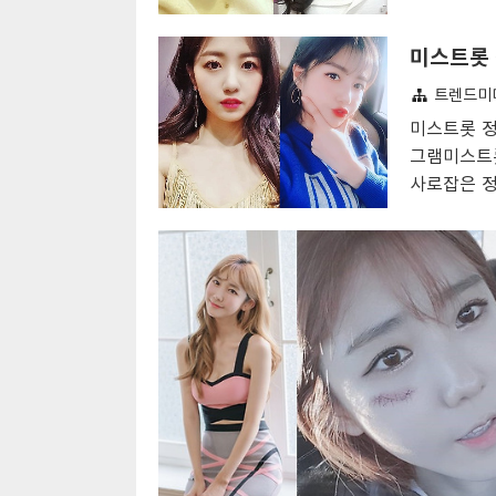
의지를 보이
롯 공소원 나이 카페 집안 결혼 몸매 성형 직업
노래를 선곡
거 공소원 나이 는 1985년생으로 올해 35세
소절만에 6
었으며 2010년 싱글 앨범을 통해 발라드 가
트렌드미
김의영은 무
데뷔하였다. 이후 두 장의 정규앨범 외에 많은
이 가게 안
미스트롯 정
범으로 활동을 이어오다 지난해 트로트 가..
기 위해 직
그램미스트
김의영 나이
사로잡은 정
바생으로 참
은 첫 출연
은 꿈을 공
이 좋아' 
로트학과 1
과 함께 팀
가수 집안 
학과 19학
잡았으나 탈