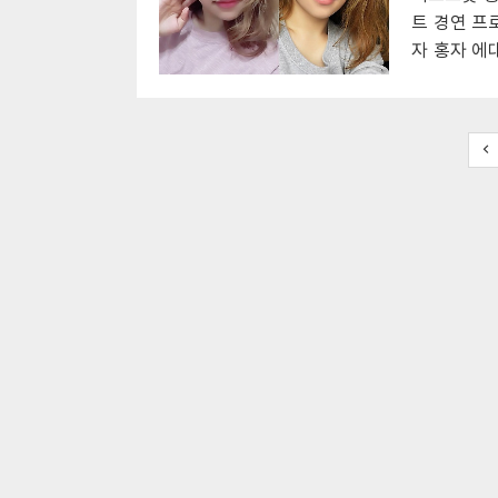
공개하였다. 과거 무대에서 하유비는 백업 댄서
롯 방송에서
트 경연 프
은빈 은 올
자 홍자 에
대에서 모습
범상치 않은
감을 다시 
목소리로 우
트롯 트로트
소개했던 홍
어 1위에 
전했다. 
말씀들 너무 