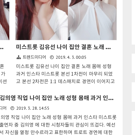
카페 가수 집안 몸매 결혼 성형 노래 인스타
미스트롯 김유선 나이 집안 결혼 노래 몸매 성형 과거 인스타
2019. 4. 3. 00:05
트렌드미디어
결혼
미스트롯 김유선 나이 집안 결혼 노래 몸매 성형
 가
과거 인스타 미스트롯 본선 1차전이 마무리 되었
미션
고 본선 2차전은 1:1 데스매치로 경연이 이어지고
속되
있는 가운데 출연자 김유선 에 대한 사람들의 관심
 라이
이 끊이지 않고 있어요. 김유선 은 미스트롯 경연
미스트롯 김의영 직업 나이 집안 노래 성형 몸매 과거 인스타그램
 명
에 마미부로 참여하여 결혼 을 하고 자녀를 키우고
2019. 3. 28. 14:55
디어
공소
있는 부산 까나리아 로 본인을 소개하며 방송에 등
의영 직업 나이 집안 노래 성형 몸매 과거 인스타 미스트롯
졌으
장하였다. 김유선 직업은 현직 유치원 교사로 본인
출연자 중 김의영 에 대한 시청자들의 관심이 뜨겁다. 예선
에서
의 직업 을 공개하였으며 출연 소식을 집안 에 알
 자신을 열정 만수르라고 표한하며 트로트 경연에 대한
미스트
리자 가족들의 반대가 있었다고 한다. 하지만 산후