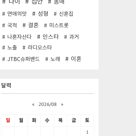
나이
집안
몸매
성형
연애의맛
신혼집
결혼
국적
미스트롯
인스타
나혼자산다
과거
노출
라디오스타
이혼
JTBC슈퍼밴드
노래
달력
«
2026/08
»
일
월
화
수
목
금
토
1