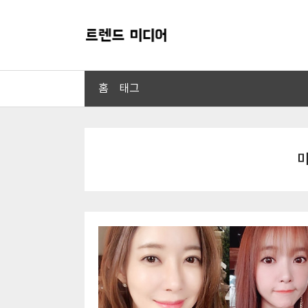
홈
태그
미