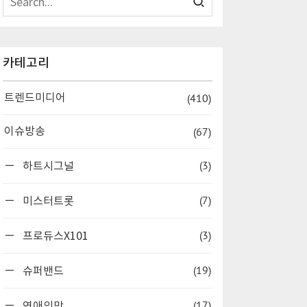
카테고리
(410)
트렌드미디어
(67)
이슈방송
(3)
하트시그널
(7)
미스터트롯
(3)
프로듀스X101
(19)
슈퍼밴드
(17)
연애의맛