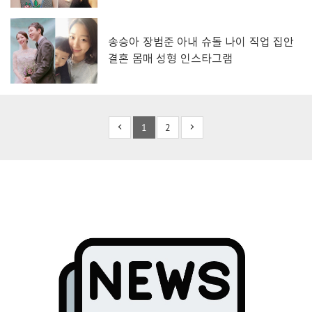
송승아 장범준 아내 슈돌 나이 직업 집안
결혼 몸매 성형 인스타그램
1
2