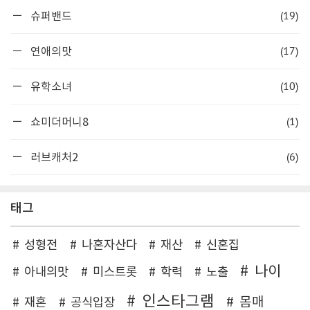
(19)
슈퍼밴드
(17)
연애의맛
(10)
유학소녀
(1)
쇼미더머니8
(6)
러브캐처2
태그
성형전
나혼자산다
재산
신혼집
나이
아내의맛
미스트롯
학력
노출
인스타그램
몸매
재혼
공식입장