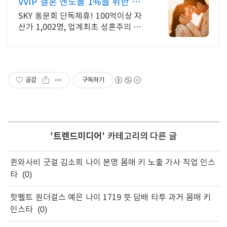
VVIP 결혼 엔노블 1%를 위한 상
류층 결정사
SKY 동문회 단독제휴! 100억이상 자
산가 1,002명, 업계최초 성혼주의 시
행 변호사검증 회원수 공개, 전문직/엘
리트/노블레스 전문, 여성가족부장관
대상 2회수상
공감
구독하기
'
트렌드미디어
' 카테고리의 다른 글
퀸와사비 굿걸 김소희 나이 본명 몸매 키 노출 가사 직업 인스
타
(0)
핫펠트 원더걸스 예은 나이 1719 뜻 담배 타투 과거 몸매 키
인스타
(0)