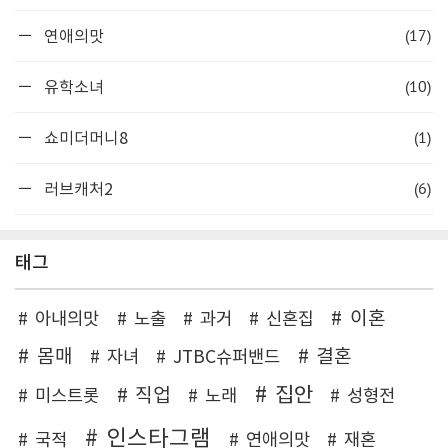
(17)
연애의맛
(10)
유학소녀
(1)
쇼미더머니8
(6)
러브캐처2
태그
이혼
아내의맛
노출
과거
신혼집
몸매
결혼
자녀
JTBC슈퍼밴드
집안
직업
미스트롯
노래
성형전
인스타그램
국적
연애의맛
재혼