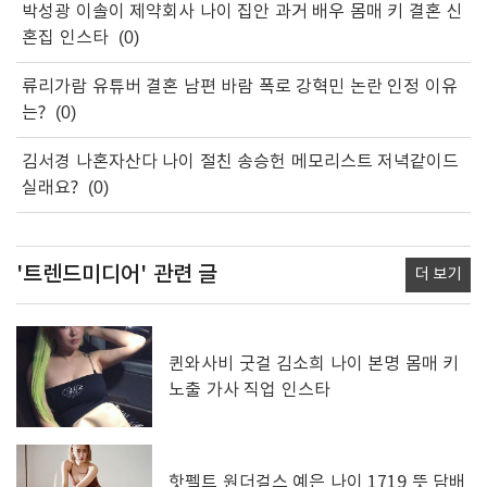
박성광 이솔이 제약회사 나이 집안 과거 배우 몸매 키 결혼 신
혼집 인스타
(0)
류리가람 유튜버 결혼 남편 바람 폭로 강혁민 논란 인정 이유
는?
(0)
김서경 나혼자산다 나이 절친 송승헌 메모리스트 저녁같이드
실래요?
(0)
'트렌드미디어'
관련 글
더 보기
퀸와사비 굿걸 김소희 나이 본명 몸매 키
노출 가사 직업 인스타
핫펠트 원더걸스 예은 나이 1719 뜻 담배