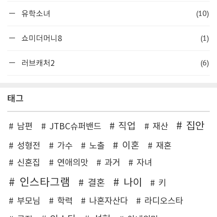
(10)
유학소녀
(1)
쇼미더머니8
(6)
러브캐처2
태그
집안
직업
남편
JTBC슈퍼밴드
재산
이혼
성형전
가수
노출
재혼
신혼집
연애의맛
과거
자녀
인스타그램
나이
결혼
키
부모님
학력
나혼자산다
라디오스타