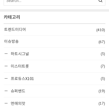
카테고리
(410)
트렌드미디어
(67)
이슈방송
(3)
하트시그널
(7)
미스터트롯
(3)
프로듀스X101
(19)
슈퍼밴드
(17)
연애의맛