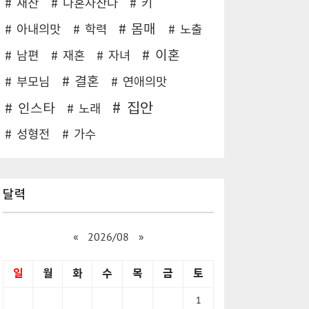
재산
나혼자산다
키
몸매
아내의맛
학력
노출
이혼
남편
재혼
자녀
결혼
부모님
연애의맛
집안
인스타
노래
성형전
가수
달력
«
2026/08
»
일
월
화
수
목
금
토
1