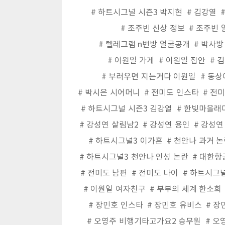
하트시그널 시즌3 박지현
김강열
조주빈 신상 정보
조주빈 
텔레그램 n번방 얼굴공개
박사방
이원일 가게
이원일 집안
김
부러우면 지는거다 이원일
동상
박시은 시어머니
전미도 인스타
전미
하트시그널 시즌3 김강열
한빛마을래
강성연 살림남2
강성연 용인
강성연
하트시그널3 이가흔
천안나 과거 논
하트시그널3 천안나 인성 논란
대한항
전미도 남편
전미도 나이
하트시그널
이원일 여자친구
부부의 세계 한소희
장민호 인스타
장민호 유비스
장
오영주 비행기타고가요2 승무원
오영