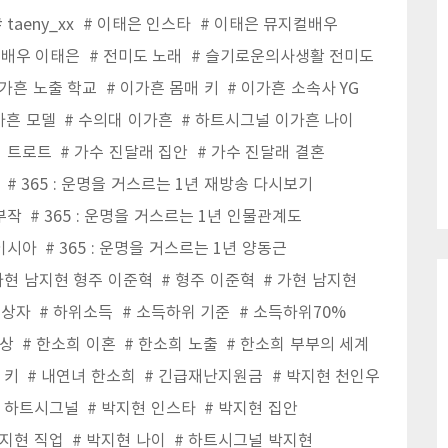
taeny_xx
이태은 인스타
이태은 뮤지컬배우
배우 이태은
전미도 노래
슬기로운의사생활 전미도
가흔 노출 학교
이가흔 몸매 키
이가흔 소속사 YG
가흔 모델
수의대 이가흔
하트시그널 이가흔 나이
래 트로트
가수 진달래 집안
가수 진달래 결혼
365 : 운명을 거스르는 1년 재방송 다시보기
몇부작
365 : 운명을 거스르는 1년 인물관계도
 이시아
365 : 운명을 거스르는 1년 양동근
가현 남지현 형주 이준혁
형주 이준혁
가현 남지현
대상자
하위소득
소득하위 기준
소득하위70%
상
한소희 이혼
한소희 노출
한소희 부부의 세계
 키
내연녀 한소희
긴급재난지원금
박지현 천인우
 하트시그널
박지현 인스타
박지현 집안
지현 직업
박지현 나이
하트시그널 박지현