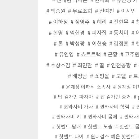
진태현 박시은
한서희
유인영 키
백종원
무료조회
전여친
이시언
이하정
정영주
혜리
전현무
본명
엄현경
피자집
동치미
론
박성광
이현승
김정훈
유인영
쇼트트랙
근황
고주
수상소감
최민환
딸
인천공항
배정남
쇼핑몰
모델
트
윤계상 이하늬 소속사
윤계상 이
탑 김가빈 파자마
탑 김가빈 증거
퀸와사비 가사
퀸와사비 학력
퀸와사비 키
퀸와사비 몸매
퀸와사
핫펠트 담배
핫펠트 노출
핫펠트 
핫펠트 나이
원더걸스 예은 핫펠트