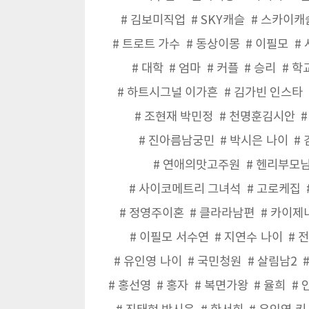
김보미직업
SKY캐슬
스카이캐
트로트 가수
동상이몽
이필모
대학
엄마
커플
승리
학
하트시그널 이가흔
김가빈 인스타
조현재 박민정
천명훈김시안
진아름남궁민
박시은 나이
연애의맛고주원
헨리부모
사이코메트리 그녀석
고로케집
정영주이혼
클라라남편
카이제
이필모 서수연
지연수 나이
전
유인영 나이
국민청원
살림남2
홍선영
홍자
복면가왕
율희