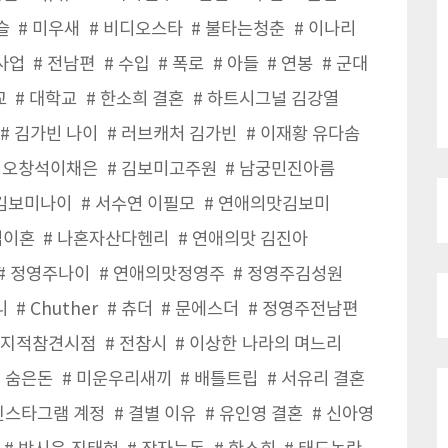
슬
미우새
비디오스타
불타는청춘
이나리
사업
전남편
수입
폭로
아들
연봉
군대
교
대학교
한소희 결혼
하트시그널 김강열
김가빈 나이
러브캐처 김가빈
이재황 유다솜
오창석이채은
김보미고주원
남궁민진아름
김보미나이
서수연 이필모
연애의맛김보미
님이혼
나혼자산다헨리
연애의맛 김진아
정영주나이
연애의맛정영주
정영주김성원
니
Chuther
츄더
문에스더
정영주전남편
지적참견시점
전참시
이상한 나라의 며느리
숨은돈
미운우리새끼
배틀트립
서유리 결혼
인스타그램 계정
결별 이유
유인영 결혼
신아영