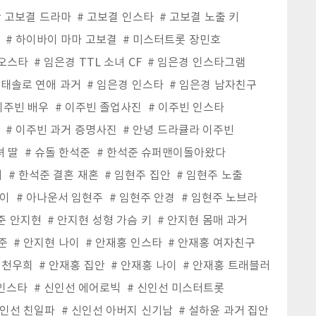
고보결 드라마
고보결 인스타
고보결 노출 키
하이바이 마마 고보결
미스터트롯 장민호
오스타
임은경 TTL 소녀 CF
임은경 인스타그램
태솔로 연애 과거
임은경 인스타
임은경 남자친구
이주빈 배우
이주빈 졸업사진
이주빈 인스타
이주빈 과거 증명사진
안녕 드라큘라 이주빈
녀 딸
슈돌 한석준
한석준 슈퍼맨이돌아왔다
거
한석준 결혼 재혼
임현주 집안
임현주 노출
나이
아나운서 임현주
임현주 안경
임현주 노브라
준 안지현
안지현 성형 가슴 키
안지현 몸매 과거
준
안지현 나이
안재홍 인스타
안재홍 여자친구
 천우희
안재홍 집안
안재홍 나이
안재홍 트래블러
 인스타
신인선 에어로빅
신인선 미스터트롯
인선 친일파
신인선 아버지 신기남
설하윤 과거 집안