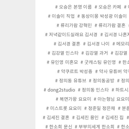
오승은 본명 이름
오승은 카페
이솔이 직업
동상이몽 박성광 이솔이
류리가람 강혁민
류리가람 결혼
저녁같이드실래요 김서경
김서경 나혼
김서경 결혼
김서경 나이
메모리
김강열 인스타
김강열 과거
김강열
유인영 미혼모
굿캐스팅 유인영
한
약쿠르트 박성중
약사 유튜버 
정의동 유튜브
정의동공방
정의
dong2studio
정의동 인스타
하트시
복면가왕 요요미
아는형님 요요
미스트롯 요요미
정준일 정은채
분
김세진 결혼
김세진 용인
김세진 집
한소희 문신
부부의세계 한소희
한소