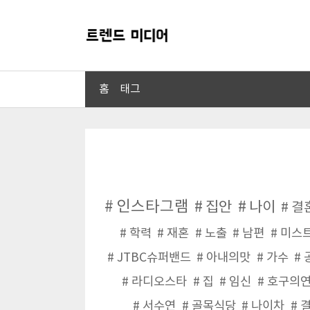
홈
태그
인스타그램
집안
나이
결
학력
재혼
노출
남편
미스
JTBC슈퍼밴드
아내의맛
가수
라디오스타
집
임신
호구의
서수연
골목식당
나이차