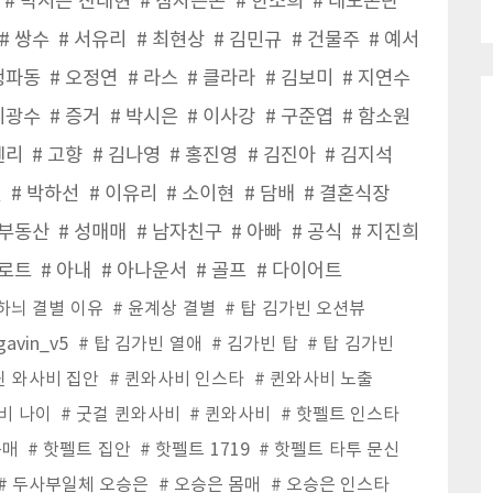
박시은 진태현
잠자는돈
한소희
태도논란
쌍수
서유리
최현상
김민규
건물주
예서
청파동
오정연
라스
클라라
김보미
지연수
이광수
증거
박시은
이사강
구준엽
함소원
헨리
고향
김나영
홍진영
김진아
김지석
원
박하선
이유리
소이현
담배
결혼식장
부동산
성매매
남자친구
아빠
공식
지진희
로트
아내
아나운서
골프
다이어트
하늬 결별 이유
윤계상 결별
탑 김가빈 오션뷰
gavin_v5
탑 김가빈 열애
김가빈 탑
탑 김가빈
퀸 와사비 집안
퀸와사비 인스타
퀸와사비 노출
비 나이
굿걸 퀸와사비
퀸와사비
핫펠트 인스타
몸매
핫펠트 집안
핫펠트 1719
핫펠트 타투 문신
두사부일체 오승은
오승은 몸매
오승은 인스타