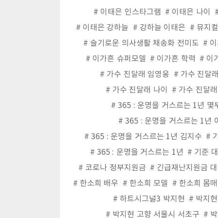
이태은 인스타그램
이태은 나이
이태은 강하늘
강하늘 이태은
뮤지컬
슬기로운 의사생활 채송화 전미도
이
이가흔 슈퍼모델
이가흔 학력
이
가수 진달래 임영웅
가수 진달
가수 진달래 나이
가수 진달래
365 : 운명을 거스르는 1년 
365 : 운명을 거스르는 1년
365 : 운명을 거스르는 1년 김지수
365 : 운명을 거스르는 1년
기준 
코로나 정부지원금
긴급재난지원금 대
한소희 배우
한소희 모델
한소희 몸매
하트시그널3 박지현
박지현
박지현 고향 서울시 서초구
박