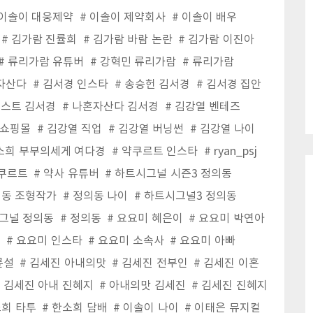
이솔이 대웅제약
이솔이 제약회사
이솔이 배우
김가람 진률희
김가람 바람 논란
김가람 이진아
류리가람 유튜버
강혁민 류리가람
류리가람
자산다
김서경 인스타
송승헌 김서경
김서경 집안
스트 김서경
나혼자산다 김서경
김강열 벤테즈
 쇼핑몰
김강열 직업
김강열 버닝썬
김강열 나이
소희 부부의세게 여다경
약쿠르트 인스타
ryan_psj
약쿠르트
약사 유튜버
하트시그널 시즌3 정의동
동 조형작가
정의동 나이
하트시그널3 정의동
그널 정의동
정의동
요요미 혜은이
요요미 박연아
미
요요미 인스타
요요미 소속사
요요미 아빠
륜설
김세진 아내의맛
김세진 전부인
김세진 이혼
김세진 아내 진혜지
아내의맛 김세진
김세진 진혜지
희 타투
한소희 담배
이솔이 나이
이태은 뮤지컬