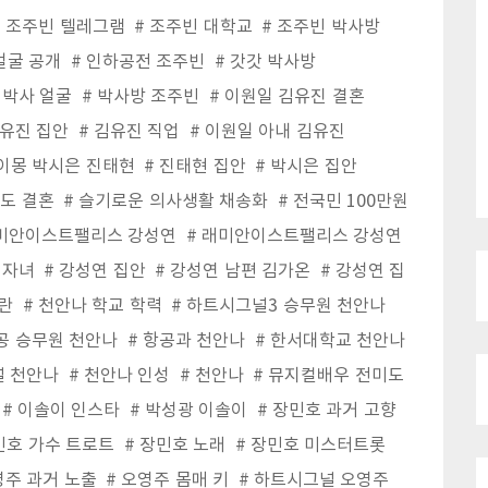
조주빈 텔레그램
조주빈 대학교
조주빈 박사방
얼굴 공개
인하공전 조주빈
갓갓 박사방
 박사 얼굴
박사방 조주빈
이원일 김유진 결혼
유진 집안
김유진 직업
이원일 아내 김유진
이몽 박시은 진태현
진태현 집안
박시은 집안
도 결혼
슬기로운 의사생활 채송화
전국민 100만원
미안이스트팰리스 강성연
래미안이스트팰리스 강성연
 자녀
강성연 집안
강성연 남편 김가온
강성연 집
란
천안나 학교 학력
하트시그널3 승무원 천안나
공 승무원 천안나
항공과 천안나
한서대학교 천안나
 천안나
천안나 인성
천안나
뮤지컬배우 전미도
이솔이 인스타
박성광 이솔이
장민호 과거 고향
민호 가수 트로트
장민호 노래
장민호 미스터트롯
주 과거 노출
오영주 몸매 키
하트시그널 오영주