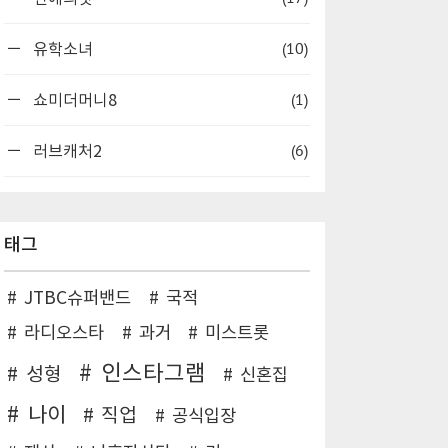
(10)
유학소녀
(1)
쇼미더머니8
(6)
러브캐처2
태그
JTBC슈퍼밴드
국적
라디오스타
과거
미스트롯
인스타그램
성형
신혼집
나이
직업
공식입장