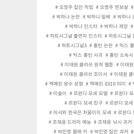
오영주 집안 직업
오영주 찐보살
박하나 논란
박하나 일베
박하나 
박하나 인스타
박하나 재앙
하트시그널 출연자 인스타
하트시그널 
하트시그널3
홍빈 논란
빅스 
빅스 홍빈 사과
홍빈 소속사
이태원 클라쓰 원작 웹툰
이태원
이태원 클라쓰 조이서
이태원 클
백예린 쌍수 성형
백예린 0310 의미
이솔이
르완다 모세 모델
르완다 모
르완다 모세 친구
르완다 모세
어서와 한국은 처음이지 모세
르완다 
조재윤 드라마 예능
조재윤 낚시 과거
박민영 몸매 키
박민영 집안 과거