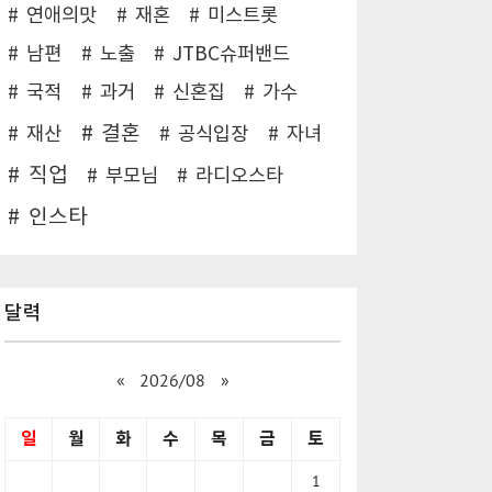
연애의맛
재혼
미스트롯
남편
노출
JTBC슈퍼밴드
국적
과거
신혼집
가수
결혼
재산
공식입장
자녀
직업
부모님
라디오스타
인스타
달력
«
2026/08
»
일
월
화
수
목
금
토
1