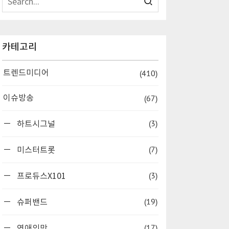
카테고리
(410)
트렌드미디어
(67)
이슈방송
(3)
하트시그널
(7)
미스터트롯
(3)
프로듀스X101
(19)
슈퍼밴드
(17)
연애의맛