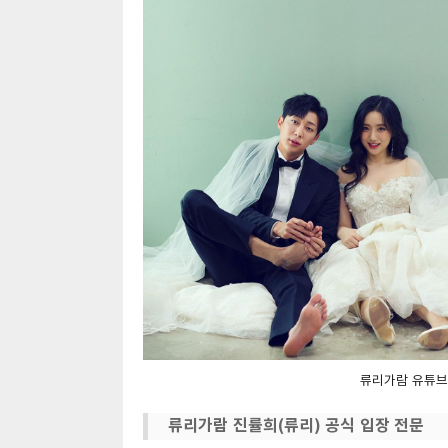
류리가람 유튜브
류리가람 진률희(류리) 공식 입장 전문