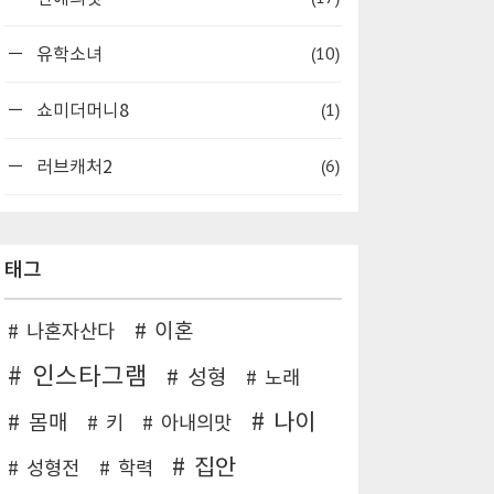
(10)
유학소녀
(1)
쇼미더머니8
(6)
러브캐처2
태그
이혼
나혼자산다
인스타그램
성형
노래
나이
몸매
키
아내의맛
집안
성형전
학력