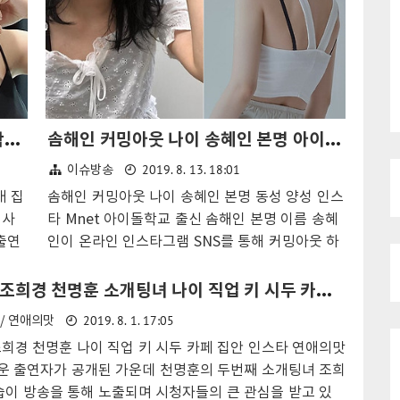
러브캐처2 김소영 나이 직업 과거 키 학력 몸매 집안 인스타
솜해인 커밍아웃 나이 송혜인 본명 아이돌학교 동성 양성 여자친구 인스타
2019. 8. 13. 18:01
이슈방송
매 집
솜해인 커밍아웃 나이 송혜인 본명 동성 양성 인스
 사
타 Mnet 아이돌학교 출신 솜해인 본명 이름 송혜
출연
인이 온라인 인스타그램 SNS를 통해 커밍아웃 하
다.
며 동성의 여자친구가 있는 양성 연애를 하고 있다
해
고 밝혔다. 솜해인 나이는 1996년 11월 27일 생
연애의맛 조희경 천명훈 소개팅녀 나이 직업 키 시두 카페 집안 인스타
서
일 출생으로 올해 24세가 되었으며 직업은 피팅
2019. 8. 1. 17:05
/ 연애의맛
자이
모델로 알려졌다. 솜해인으로 활동하는 본명 이름
희경 천명훈 나이 직업 키 시두 카페 집안 인스타 연애의맛
디자
송혜인은 인스타그램 여권 사진을 통해 본명을 밝
운 출연자가 공개된 가운데 천명훈의 두번째 소개팅녀 조희
 눈
혔으며 우리나라에 솜씨는 존재하지 않는다고 알
습이 방송을 통해 노출되며 시청자들의 큰 관심을 받고 있
째로
려졌다. 솜해인 키는 160cm로 늘씬한 몸매를 바