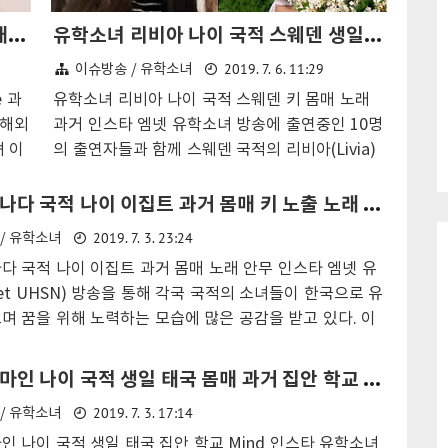
유학소녀 올린 노르웨이 나이 국적 몸매 Oline 아버지 노출 과거 인스타
유학소녀 리비아 나이 국적 스웨덴 생일 키 몸매 노래 노출 과거 인스타
2019. 7. 6. 11:29
이슈방송 / 유학소녀
 과
유학소녀 리비아 나이 국적 스웨덴 키 몸매 노래
 해외
과거 인스타 엠넷 유학소녀 방송에 출연중인 10명
 이
의 출연자들과 함께 스웨덴 국적의 리비아(Livia)
심이
가 시청자들의 큰 관심을 받고 있다. 유학소녀 리
튀폰
비아 나이는 1997년 10월 17일 생일로 올해 한국
유학소녀 나다 국적 나이 이집트 과거 몸매 키 노출 노래 안무 인스타
올린이
나이는 23세가 되었다고 알려졌다. 과거 어린 나
2019. 7. 3. 23:24
/ 유학소녀
년 9
이 10년 전부터 우리나라 예능 방송을 통해 한국
다 국적 나이 이집트 과거 몸매 노래 안무 인스타 엠넷 유
 노
어를 독학하고 문화를 익혔으며 K-Pop 커버로 안
et UHSN) 방송을 통해 각국 국적의 소녀들이 한국으로 유
 올
무 실력도 갖추고 있다고 한다. 리비아 국적은 스
며 꿈을 위해 노력하는 모습에 많은 공감을 받고 있다. 이
으로
웨덴으로 유학소녀에 참가중이며 키는 167cm 몸
 참가자 나다 아슈라프 나이는 1999년 7월 30일 생일로
승승
무게 58kg로 다양한 매력을 노출하며 시청자들의
이 21세가 되었으며 카이로 출신으로 알려졌다. 유학소녀
 국
사랑을 독차지하고 있다. 출처: 유튜브 Youtube
유학소녀 마인 나이 국적 생일 태국 몸매 과거 집안 학교 Mind 인스타
 나다 아슈라프 이집트 이름으로 نادى أشرف 이며 영
소녀
유학소녀 리비아 UHSN Livia 나이 몸매 스웨덴
2019. 7. 3. 17:14
/ 유학소녀
da Ashraf 이라고 알려졌다. 방송 첫 출연에 비와 강풍을
H의
국적 노출 과거 인스타 유학소녀 리비아 학력은 에
 우산이 뒤집어 지기도 하며 고생 끝에 모습을 노출하였으
인 나이 국적 생일 태국 집안 학교 Mind 인스타 유학소녀