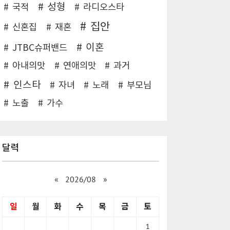
성형
국적
라디오스타
집안
신혼집
재혼
이혼
JTBC슈퍼밴드
아내의맛
연애의맛
과거
인스타
자녀
노래
부모님
노출
가수
달력
«
2026/08
»
일
월
화
수
목
금
토
1