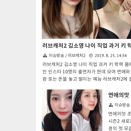
2019. 8. 25. 14:34
이슈방송 / 러브캐처2
러브캐처2 김소영 나이 직업 과거 키 학력 몸
안 인스타 10명의 출연자가 한데 모여 연애와
랑 또는 돈을 놓고 벌이는 예능 러브캐처2에 
중인 출연자 김소영에 대한 관심이 커지고 있
러브캐처 김소영 나이는 1993년 출생으로 올
나이 27세가 되었다고 공개되었다. 첫 방송에
이슈방송 
캐처들의 식사에서 밝혀진 김소영 직업은 디
연애의맛 조
너로 패션 아이템 중 의류 의상이 아닌 가방 
시즌2 새로
이너로서 전문가 다운 당차고 솔직한 모습으로
경의 첫 모
길을 사로잡았다. 러브캐처 시즌2에 여섯번