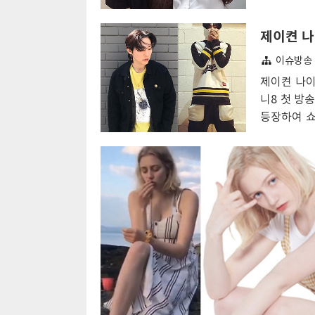
다. 연애의
등장한 김소영은 러브 맨션에 들어왔을 때 당
알려졌으며
션이 다른 출연자들과 비교해 과감한 노출이 
나이가 공개
민소매 원피스를 입었다. 러브캐처 김소영 나
이슈방송 
공원에서 만
안 직업 과거 키 학력 몸매 인스타 늘씬한 키와
을 어렵게 
제이켠 나이 
매 그리고 패션 센스와 미모로 매력을 노..
셜벤처업체의
니8 첫 방송
도자기 공예
등장하여 쇼
애의맛 시즌
있다. 지난
받는 장면이
1985년 
김정태로 알
영문 표기가
이 사용되었
콕스 빌리 Co