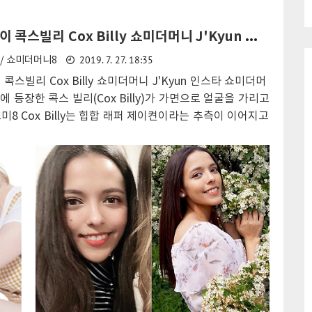
맛 조희경 나이는 1992년 출생하여 올해 28세가 되었다고
시 패
탕으로 매력을 노출하며 방송에 모습을 보인 이후
 방송에서는 아직 밝혀지지 않았지만 인스타그램을 통해
있는
온라인 공간에서도 팬들의 사랑을 받고 있다. 솜해
제이켠 나이 콕스빌리 Cox Billy 쇼미더머니 J'Kyun 힙합 래퍼 인스타
되었다. 천명훈 소개팅녀 조희경은 첫 데이트에서 여의도
이 집
인 커밍아웃 양성애자 나이 송혜인 동성 여자친구
2019. 7. 27. 18:35
/ 쇼미더머니8
남을 가졌으며 신분증을 놓고온 천명훈 때문에 신분 확인
 몸
인스타 솜씨 과거 2017년 아이돌학교 학생으로
진행하며 우여곡절을 겪었다. 연애의맛2 조희경 직업은 소
콕스빌리 Cox Billy 쇼미더머니 J'Kyun 인스타 쇼미더머
데뷔한 솜해인은 1회 방송을 통해..
 대표이자 사장으로 일하고 있으며 시두(SIDU) 이름의
에 등장한 콕스 빌리(Cox Billy)가 가면으로 얼굴을 가리고
와 커피 그리고 모임공간을 운영하고 있다고 알려졌다. 연
미8 Cox Billy는 힙합 래퍼 제이켠이라는 추측이 이어지고
2 조희경 천명훈 나이 직업 키 몸..
 첫 쇼미더머니 방송에 많은 참가자들이 무반주 랩 심사를
 공개되며 큰 기대를 받고 있다. 제이켠(J'Kyun) 나이는
1월 11일 생일 출생으로 올해 35세가 되었으며 본명 이름은
려졌다. 우리나라 1세대 힙합 MC로 제이켠은 예명 정견의
 마음에 들지 않아 새로운 예명 이름으로 제이켠(J'Kyun)
다고 한다. 제이켠 쇼미더머니8 나이 국적 집안 이름 본명
x Billy 제이켠 키는 179cm 몸무..