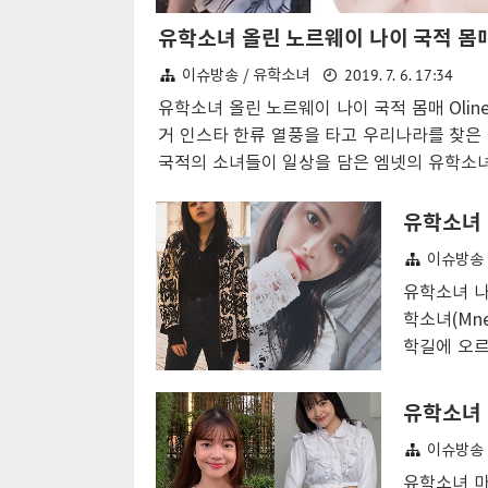
2019. 7. 6. 17:34
이슈방송 / 유학소녀
유학소녀 올린 노르웨이 나이 국적 몸매 Oline
거 인스타 한류 열풍을 타고 우리나라를 찾은
국적의 소녀들이 일상을 담은 엠넷의 유학소녀
야기에 노르웨이 국적 출연자 올린에 대한 관
크다고 알려졌다. 올린 본명 이름은 올리네 
틸레르(Oline Tyfon Tiller)로 방송에서는 
이슈방송 
라고 불리고있다. 유학소녀 올린 나이는 2000
유학소녀 나
월 16일 생일로 한국 나이로 20세가 되었으며
학소녀(Mn
르웨이 트론헤임 출신으로 알려졌다. 유학소녀
학길에 오르
린은 키 173cm 몸무게 53kg의 몸매를 바탕
집트 국적의
매력을 노출하며 케이팝 안무를 소화해내며 
우리나라 나
장구 하고 있다. 유학소녀 올린 나이 노르웨이
나다 본명 이름은
적 부모님 몸매 안무 노출 집안 인스타 유학
이슈방송 
문 이름 Na
올린 UHSN Oline은 과거 커버댄스팀 CATC
만난 나다는
유학소녀 마