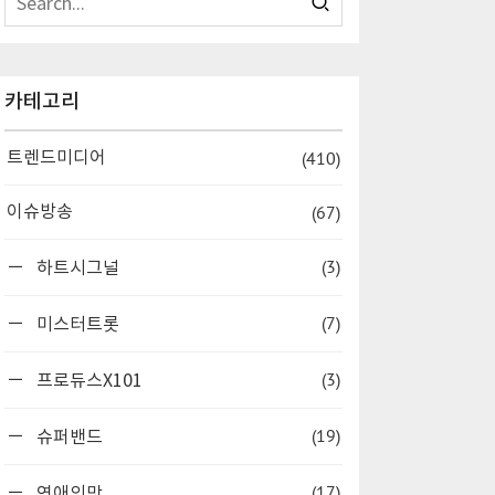
카테고리
(410)
트렌드미디어
(67)
이슈방송
(3)
하트시그널
(7)
미스터트롯
(3)
프로듀스X101
(19)
슈퍼밴드
(17)
연애의맛