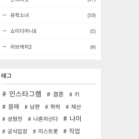
(10)
유학소녀
(1)
쇼미더머니8
(6)
러브캐처2
태그
인스타그램
결혼
키
몸매
남편
학력
재산
나이
성형전
나혼자산다
직업
공식입장
미스트롯