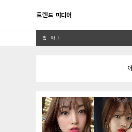
홈
태그
이