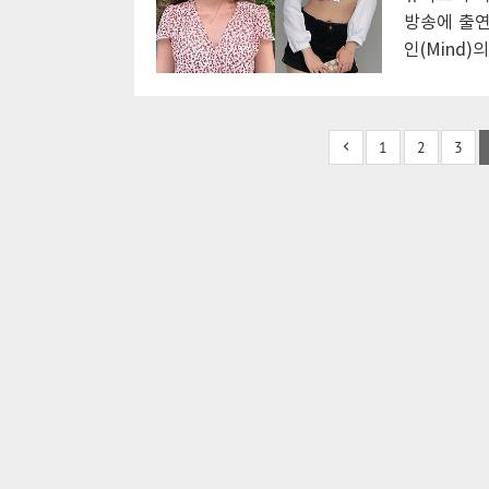
멤버이자..
며 다른 출
방송에 출연
국적 몸매 
인(Mind
카이로..
학소녀 마인
임으로 마인
학소녀 마인 
1
2
3
가 되었다고
는 노래에 
이 길지 않
출 인스타 
있다고 하지