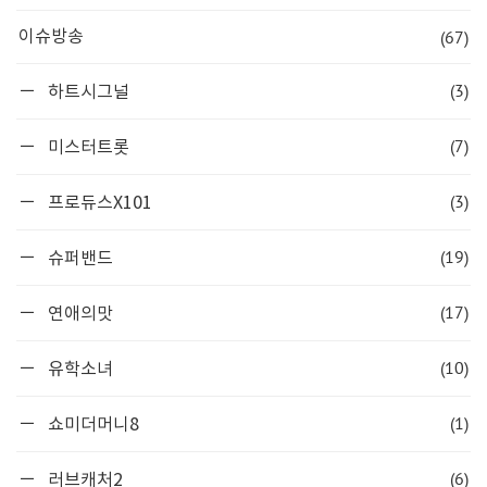
(67)
이슈방송
(3)
하트시그널
(7)
미스터트롯
(3)
프로듀스X101
(19)
슈퍼밴드
(17)
연애의맛
(10)
유학소녀
(1)
쇼미더머니8
(6)
러브캐처2