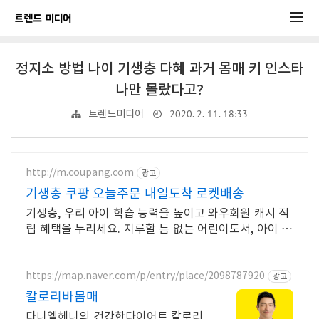
정지소 방법 나이 기생충 다혜 과거 몸매 키 인스타
나만 몰랐다고?
2020. 2. 11. 18:33
트렌드미디어
http://m.coupang.com
광고
기생충 쿠팡 오늘주문 내일도착 로켓배송
기생충, 우리 아이 학습 능력을 높이고 와우회원 캐시 적
립 혜택을 누리세요. 지루할 틈 없는 어린이도서, 아이 상
상력을 자극해 즐거운 독서 시간을 선물하세요.
https://map.naver.com/p/entry/place/2098787920
광고
칼로리바몸매
다니엘헤니의 건강한다이어트 칼로리