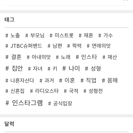
태그
노출
부모님
미스트롯
재혼
가수
JTBC슈퍼밴드
남편
학력
연애의맛
결혼
인스타
아내의맛
노래
재산
집안
나이
성형
자녀
키
이혼
직업
몸매
나혼자산다
과거
신혼집
라디오스타
국적
성형전
인스타그램
공식입장
달력