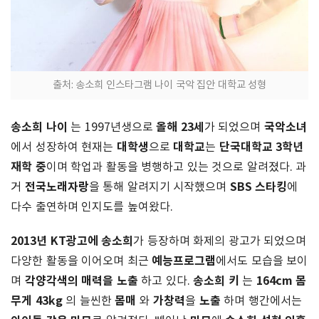
출처: 송소희 인스타그램 나이 국악 집안 대학교 성형
송소희 나이
올해 23세
국악소녀
는 1997년생으로
가 되었으며
대학생
대학교
단국대학교 3학년
에서 성장하여 현재는
으로
는
재학 중
이며 학업과 활동을 병행하고 있는 것으로 알려졌다. 과
전국노래자랑
SBS 스타킹
거
을 통해 알려지기 시작했으며
에
다수 출연하며 인지도를 높여왔다.
2013년 KT광고에
송소희
가 등장하며 화제의 광고가 되었으며
예능프로그램
다양한 활동을 이어오며 최근
에서도 모습을 보이
각양각색의 매력을 노출
송소희 키
164cm 몸
며
하고 있다.
는
무게 43kg
몸매
가창력
노출
의 늘씬한
와
을
하며 행간에서는