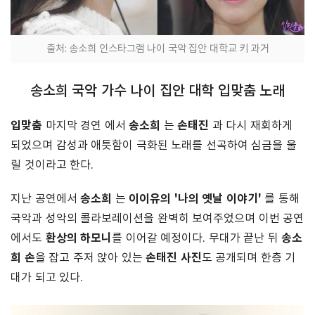
출처: 송소희 인스타그램 나이 국악 집안 대학교 키 과거
송소희 국악 가수 나이 집안 대학 입맞춤 노래
입맞춤
송소희
손태진
마지막 경연 에서
는
과 다시 재회하게
되었으며 감성과 애틋함이 극화된 노래를 선곡하여 심금을 울
릴 것이라고 한다.
송소희
이이유의 '나의 옛날 이야기'
지난 공연에서
는
를 통해
국악과 성악의 콜라보레이션을 완벽히 보여주었으며 이번 공연
환상의 하모니
송소
에서도
를 이어갈 예정이다. 무대가 끝난 뒤
희 손
손태진 사진
을 잡고 주저 앉아 있는
도 공개되며 한층 기
대가 되고 있다.