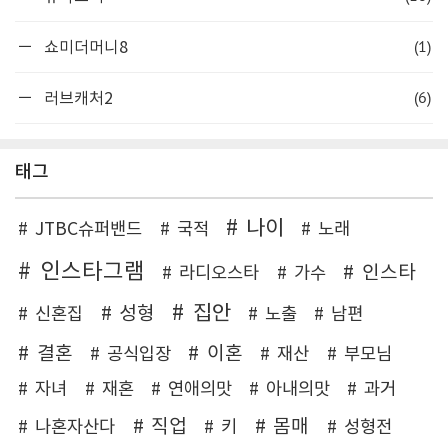
(1)
쇼미더머니8
(6)
러브캐처2
태그
나이
JTBC슈퍼밴드
국적
노래
인스타그램
인스타
라디오스타
가수
집안
성형
신혼집
노출
남편
결혼
이혼
공식입장
재산
부모님
자녀
재혼
연애의맛
아내의맛
과거
직업
몸매
나혼자산다
키
성형전