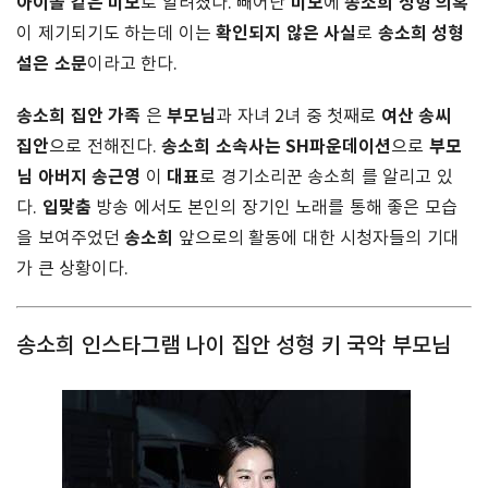
아이돌 같은 미모
미모
송소희 성형 의혹
로 알려졌다. 빼어난
에
확인되지 않은 사실
송소희 성형
이 제기되기도 하는데 이는
로
설은 소문
이라고 한다.
송소희 집안
가족
부모님
여산 송씨
은
과 자녀 2녀 중 첫째로
집안
송소희 소속사는 SH파운데이션
부모
으로 전해진다.
으로
님 아버지 송근영
대표
이
로 경기소리꾼 송소희 를 알리고 있
입맞춤
다.
방송 에서도 본인의 장기인 노래를 통해 좋은 모습
송소희
을 보여주었던
앞으로의 활동에 대한 시청자들의 기대
가 큰 상황이다.
송소희 인스타그램 나이 집안 성형 키 국악 부모님