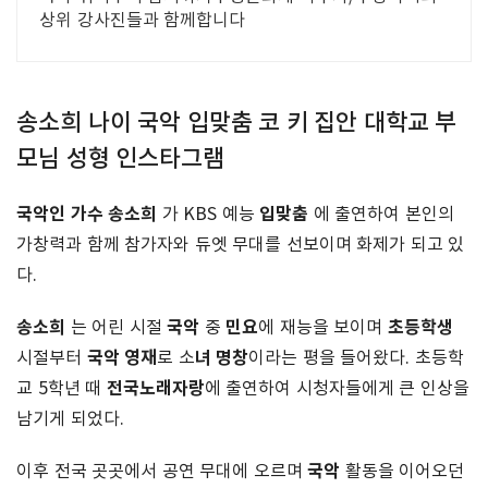
상위 강사진들과 함께합니다
송소희 나이 국악 입맞춤 코 키 집안 대학교 부
모님 성형 인스타그램
국악인 가수 송소희
입맞춤
가 KBS 예능
에 출연하여 본인의
가창력과 함께 참가자와 듀엣 무대를 선보이며 화제가 되고 있
다.
송소희
국악
민요
초등학생
는 어린 시절
중
에 재능을 보이며
국악 영재
녀 명창
시절부터
로 소
이라는 평을 들어왔다. 초등학
전국노래자랑
교 5학년 때
에 출연하여 시청자들에게 큰 인상을
남기게 되었다.
국악
이후 전국 곳곳에서 공연 무대에 오르며
활동을 이어오던