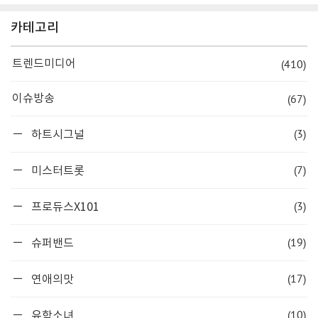
카테고리
(410)
트렌드미디어
(67)
이슈방송
(3)
하트시그널
(7)
미스터트롯
(3)
프로듀스X101
(19)
슈퍼밴드
(17)
연애의맛
(10)
유학소녀