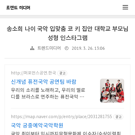
송소희 나이 국악 입맞춤 코 키 집안 대학교 부모님
성형 인스타그램
2019. 3. 26. 13:06
트렌드미디어
http://퍼포먼스공연.한국
광고
신개념 퓨전국악 공연팀 바람
우리의 소리를 노래하고, 우리의 멜로
디를 브라스로 연주하는 퓨전국악 공
연팀 바람
https://map.naver.com/p/entry/place/2031281755
광고
국악 궁중예악국악학원
국악 취미부터 입시까지무형문화제 이수자/수상이력최